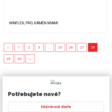
WINFLEX, PRO, KÁMEN MIAMI
←
1
2
3
…
25
26
27
28
29
30
→
Potřebujete nové?
Interiérové dveře