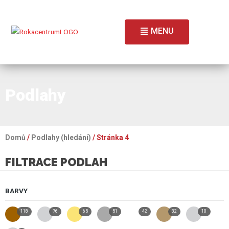
MENU
Podlahy
Domů
/
Podlahy (hledání)
/ Stránka 4
FILTRACE PODLAH
BARVY
118
76
65
51
42
32
10