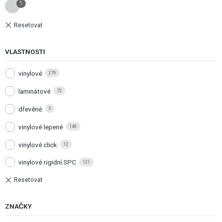
1
VLASTNOSTI
vinylové
279
laminátové
72
dřevěné
3
vinylové lepené
146
vinylové click
12
vinylové rigidní SPC
121
ZNAČKY