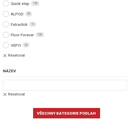
Quick step
150
ALPOD
28
Fatraclick
12
Floor Forever
138
VEPO
20
NÁZEV
VŠECHNY KATEGORIE PODLAH