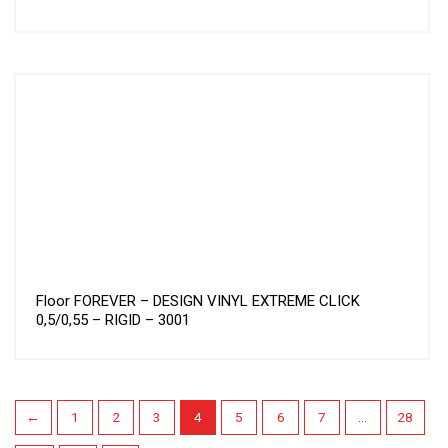
Floor FOREVER – DESIGN VINYL EXTREME CLICK
0,5/0,55 – RIGID – 3001
←
1
2
3
4
5
6
7
…
28