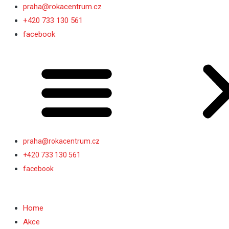
Přeskočit
praha@rokacentrum.cz
na
+420 733 130 561
obsah
facebook
praha@rokacentrum.cz
+420 733 130 561
facebook
Home
Akce