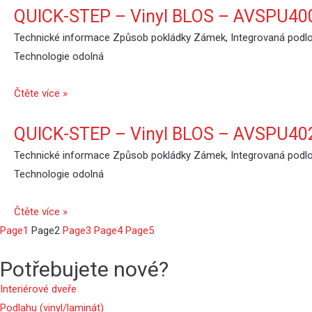
QUICK-STEP – Vinyl BLOS – AVSPU40
Technické informace Způsob pokládky Zámek, Integrovaná podlož
Technologie odolná
Čtěte více »
QUICK-STEP – Vinyl BLOS – AVSPU40
Technické informace Způsob pokládky Zámek, Integrovaná podlož
Technologie odolná
Čtěte více »
Page
1
Page
2
Page
3
Page
4
Page
5
Potřebujete nové?
Interiérové dveře
Podlahu (vinyl/laminát)