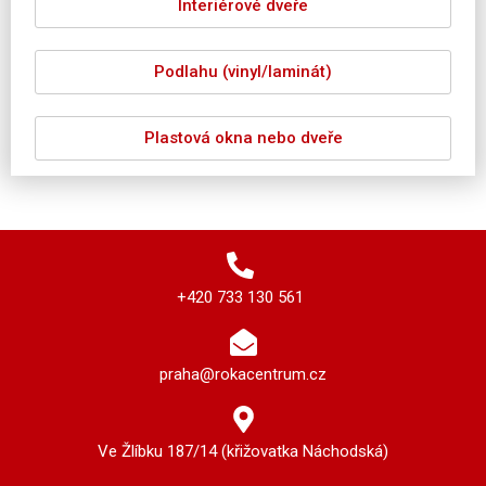
Interiérové dveře
Podlahu (vinyl/laminát)
Plastová okna nebo dveře
+420 733 130 561
praha@rokacentrum.cz
Ve Žlíbku 187/14 (křižovatka Náchodská)