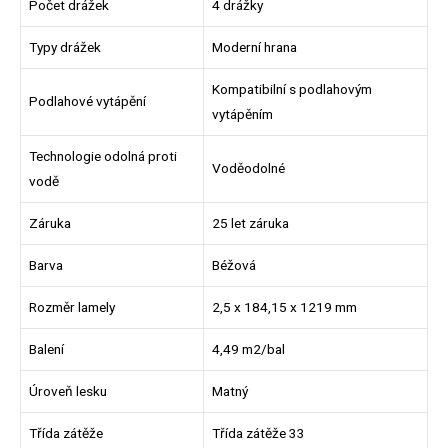
Počet drážek
4 drážky
Typy drážek
Moderní hrana
Kompatibilní s podlahovým
Podlahové vytápění
vytápěním
Technologie odolná proti
Voděodolné
vodě
Záruka
25 let záruka
Barva
Béžová
Rozměr lamely
2,5 x 184,15 x 1219 mm
Balení
4,49 m2/bal
Úroveň lesku
Matný
Třída zátěže
Třída zátěže 33