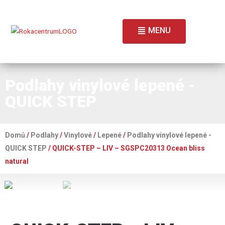
MENU
Podlahy vinylové lepené -
QUICK STEP
Domů
/
Podlahy
/
Vinylové
/
Lepené
/
Podlahy vinylové lepené -
QUICK STEP
/ QUICK-STEP – LIV – SGSPC20313 Ocean bliss
natural