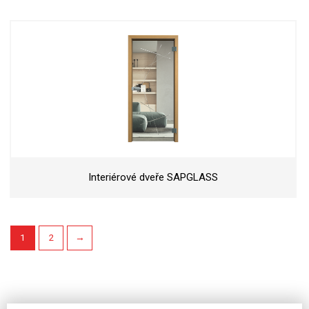
Interiérové dveře SAPGLASS
1
2
→