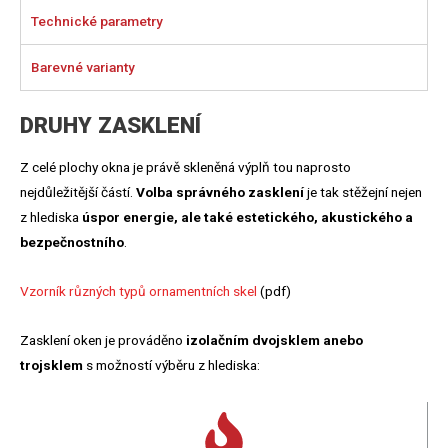
Technické parametry
Barevné varianty
DRUHY ZASKLENÍ
Z celé plochy okna je právě skleněná výplň tou naprosto
nejdůležitější částí.
Volba správného zasklení
je tak stěžejní nejen
z hlediska
úspor energie, ale také estetického, akustického a
bezpečnostního
.
Vzorník různých typů ornamentních skel
(pdf)
Zasklení oken je prováděno
izolačním dvojsklem anebo
trojsklem
s možností výběru z hlediska: