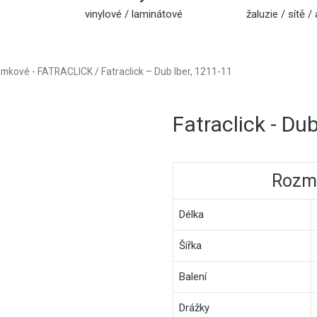
e
vinylové / laminátové
žaluzie / sítě / a
zámkové - FATRACLICK
/ Fatraclick – Dub Iber, 1211-11
Fatraclick - Du
Rozmě
Délka
Šířka
Balení
Drážky