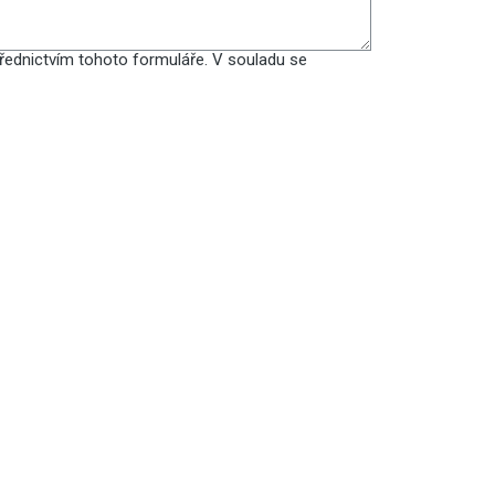
ednictvím tohoto formuláře. V souladu se
ODESLAT
nyl/laminát)
Plastová okna nebo
dveře