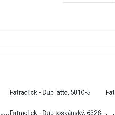
Dotaz k produktu
Fatraclick - Dub latte, 5010-5
Fat
Fatraclick - Dub toskánský, 6328-