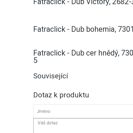
Fatraclick - Dub Victory, 2682
Fatraclick - Dub bohemia, 730
Fatraclick - Dub cer hnědý, 73
5
Související
Dotaz k produktu