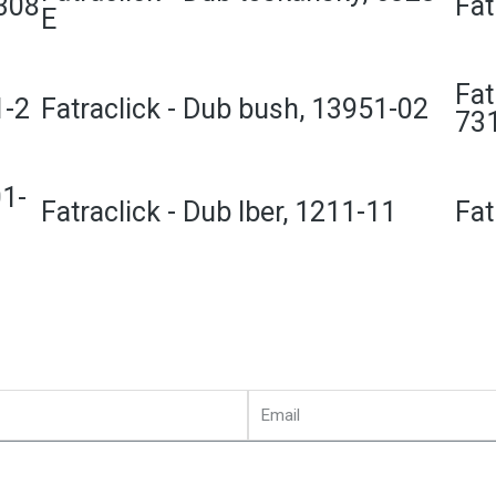
-308
Fat
E
Fat
1-2
Fatraclick - Dub bush, 13951-02
73
01-
Fatraclick - Dub Iber, 1211-11
Fat