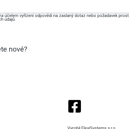
a účelem vyřízení odpovědi na zaslaný dotaz nebo požadavek prostř
h údajů.
ete nové?
Interiérové dveře
Podlahu (vi
Vyrobil FlexiSystems s.r.o.