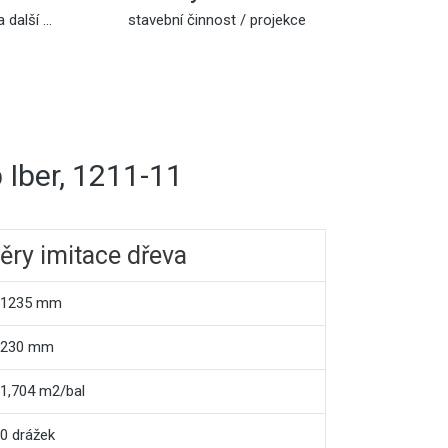
 další ...
stavební činnost / projekce
b Iber, 1211-11
ry imitace dřeva
1235 mm
230 mm
1,704 m2/bal
0 drážek