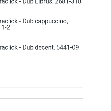
raclick - Dub Elbrus, 2681-310
raclick - Dub cappuccino,
11-2
raclick - Dub decent, 5441-09