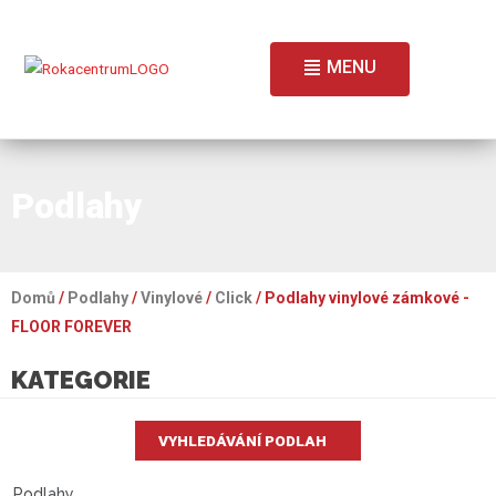
MENU
Podlahy
Domů
/
Podlahy
/
Vinylové
/
Click
/ Podlahy vinylové zámkové -
FLOOR FOREVER
KATEGORIE
VYHLEDÁVÁNÍ PODLAH
Podlahy