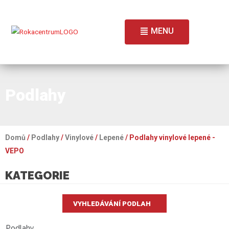
MENU
Podlahy
Domů
/
Podlahy
/
Vinylové
/
Lepené
/ Podlahy vinylové lepené -
VEPO
KATEGORIE
VYHLEDÁVÁNÍ PODLAH
Podlahy