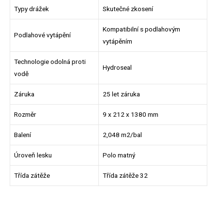
Typy drážek
Skutečné zkosení
Kompatibilní s podlahovým
Podlahové vytápění
vytápěním
Technologie odolná proti
Hydroseal
vodě
Záruka
25 let záruka
Rozměr
9 x 212 x 1380 mm
Balení
2,048 m2/bal
Úroveň lesku
Polo matný
Třída zátěže
Třída zátěže 32