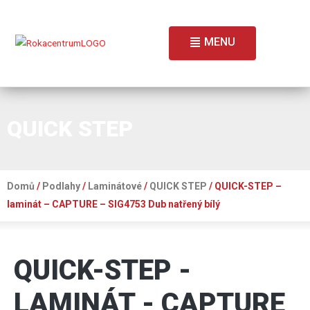
MENU
QUICK STEP
Domů
/
Podlahy
/
Laminátové
/
QUICK STEP
/ QUICK-STEP –
laminát – CAPTURE – SIG4753 Dub natřený bílý
QUICK-STEP -
LAMINÁT - CAPTURE