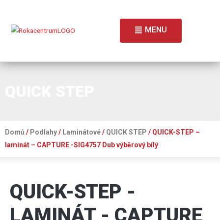
MENU
QUICK STEP
Domů
/
Podlahy
/
Laminátové
/
QUICK STEP
/ QUICK-STEP –
laminát – CAPTURE -SIG4757 Dub výběrový bílý
QUICK-STEP -
LAMINÁT - CAPTURE