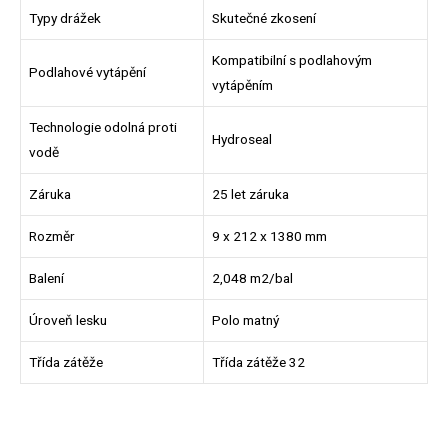
Typy drážek
Skutečné zkosení
Kompatibilní s podlahovým
Podlahové vytápění
vytápěním
Technologie odolná proti
Hydroseal
vodě
Záruka
25 let záruka
Rozměr
9 x 212 x 1380 mm
Balení
2,048 m2/bal
Úroveň lesku
Polo matný
Třída zátěže
Třída zátěže 32