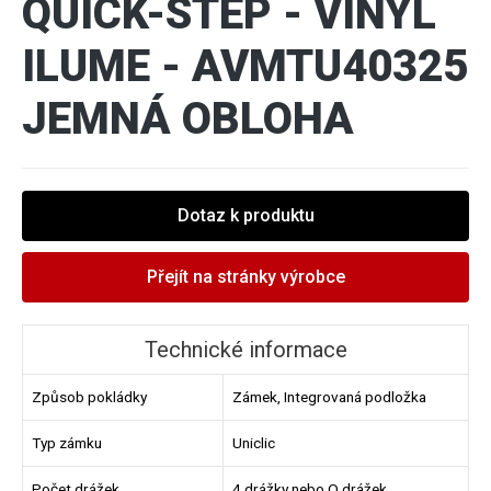
QUICK-STEP - VINYL
ILUME - AVMTU40325
JEMNÁ OBLOHA
Dotaz k produktu
Přejít na stránky výrobce
Technické informace
Způsob pokládky
Zámek, Integrovaná podložka
Typ zámku
Uniclic
Počet drážek
4 drážky nebo O drážek