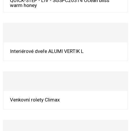
QUICK-STEP - LIV - SGSPC20314 Ocean bliss
warm honey
Interiérové dveře ALUMI VERTIK L
Venkovní rolety Climax