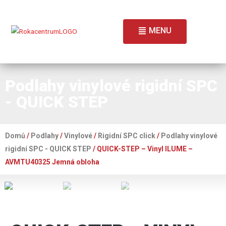
MENU
Podlahy vinylové rigidní SPC
- QUICK STEP
Domů
/
Podlahy
/
Vinylové
/
Rigidní SPC click
/
Podlahy vinylové
rigidní SPC - QUICK STEP
/ QUICK-STEP – Vinyl ILUME –
AVMTU40325 Jemná obloha